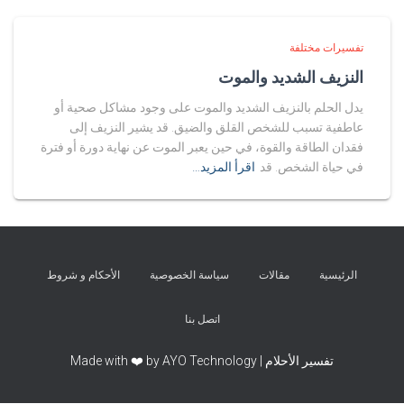
تفسيرات مختلفة
النزيف الشديد والموت
يدل الحلم بالنزيف الشديد والموت على وجود مشاكل صحية أو
عاطفية تسبب للشخص القلق والضيق. قد يشير النزيف إلى
فقدان الطاقة والقوة، في حين يعبر الموت عن نهاية دورة أو فترة
في حياة الشخص. قد
اقرأ المزيد…
الرئيسية
مقالات
سياسة الخصوصية
الأحكام و شروط
اتصل بنا
تفسير الأحلام | Made with ❤️ by AYO Technology