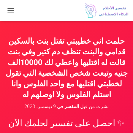
ت
ب
د
ي
ل
حلمت اني خطيبتي تقتل بنت بالسكين
ا
ل
قدامي والبنت تنظف دم كتير وفي بنت
ت
ن
قالت له اقتليها واعطي لك 10000الف
ق
جنيه وتبعت شخص الشخصية التي تقول
ل
لخطبتي اقتليها مع واحد الفلوس وانا
استلم الفلوس ولا اوصلهم له
نشرت من قبل
المفسر
في
9 ديسمبر، 2023
✨ احصل على تفسير لحلمك الآن