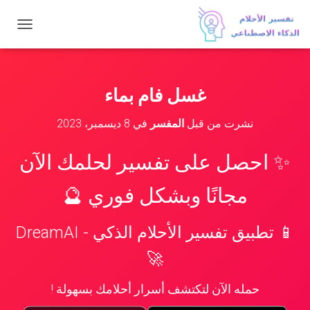
ت
ب
د
ي
ل
غسل فام بماء
ا
ل
نشرت من قبل
المفسر
في
8 ديسمبر، 2023
ت
ن
ق
✨ احصل على تفسير لحلمك الآن
ل
مجانًا وبشكل فوري 🔮
📱 تطبيق تفسير الأحلام الذكي - DreamAI
🚀
حمله الآن لتكتشف أسرار أحلامك بسهولة !