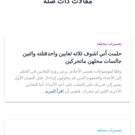
مقالات ذات صلة
تفسيرات مختلفة
حلمت أني اشوف ثلاثه ثعابين واحدقتلته واثنين
جالسات محلهن ماتحركين
وفقًا لموسوعات تفسير الأحلام، يرمز رؤية الثعابين في الحلم
إلى الأعداء والخصوم الذين قد يحاولون إيذاءك. قتل الثعبان الأول
يشير إلى قدرتك على التغلب على أحد الأعداء. أما الثعابين
الأخرى اللتي لم تتحرك، فتعني أن
اقرأ المزيد…
تفسيرات مختلفة