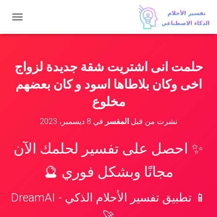
ت
ب
د
ي
ل
حلمت انى اشتريت شقة جديدة لزواج
ا
ل
اخى وكان بلاطاها اسود و كان بعضهم
ت
ن
مخلوع
ق
ل
نشرت من قبل
المفسر
في
8 ديسمبر، 2023
✨ احصل على تفسير لحلمك الآن
مجانًا وبشكل فوري 🔮
📱 تطبيق تفسير الأحلام الذكي - DreamAI
🚀