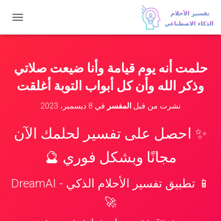
ت
ب
د
ي
ل
حلمت أنه يوم قيامة وأنا ضيعت صلاتي
ا
ل
وذكر الله وأن كل أبواب التوبة أغلقت
ت
ن
نشرت من قبل
المفسر
في
8 ديسمبر، 2023
ق
ل
✨ احصل على تفسير لحلمك الآن
مجانًا وبشكل فوري 🔮
📱 تطبيق تفسير الأحلام الذكي - DreamAI
🚀