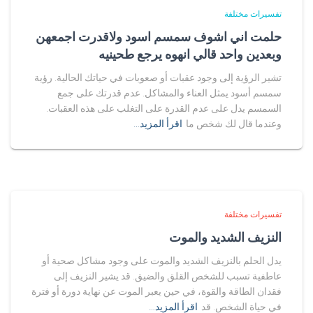
تفسيرات مختلفة
حلمت اني اشوف سمسم اسود ولاقدرت اجمعهن
وبعدين واحد قالي انهوه يرجع طحينيه
تشير الرؤية إلى وجود عقبات أو صعوبات في حياتك الحالية. رؤية
سمسم أسود يمثل العناء والمشاكل. عدم قدرتك على جمع
السمسم يدل على عدم القدرة على التغلب على هذه العقبات.
وعندما قال لك شخص ما
اقرأ المزيد…
تفسيرات مختلفة
النزيف الشديد والموت
يدل الحلم بالنزيف الشديد والموت على وجود مشاكل صحية أو
عاطفية تسبب للشخص القلق والضيق. قد يشير النزيف إلى
فقدان الطاقة والقوة، في حين يعبر الموت عن نهاية دورة أو فترة
في حياة الشخص. قد
اقرأ المزيد…