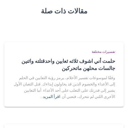
مقالات ذات صلة
تفسيرات مختلفة
حلمت أني اشوف ثلاثه ثعابين واحدقتلته واثنين
جالسات محلهن ماتحركين
وفقًا لموسوعات تفسير الأحلام، يرمز رؤية الثعابين في الحلم
إلى الأعداء والخصوم الذين قد يحاولون إيذاءك. قتل الثعبان الأول
يشير إلى قدرتك على التغلب على أحد الأعداء. أما الثعابين
الأخرى اللتي لم تتحرك، فتعني أن
اقرأ المزيد…