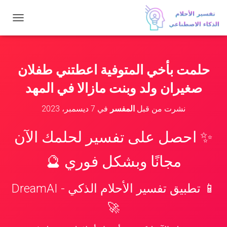
ت
ب
د
ي
ل
حلمت بأخي المتوفية اعطتني طفلان
ا
ل
صغيران ولد وبنت مازالا في المهد
ت
ن
نشرت من قبل
المفسر
في
7 ديسمبر، 2023
ق
ل
✨ احصل على تفسير لحلمك الآن
مجانًا وبشكل فوري 🔮
📱 تطبيق تفسير الأحلام الذكي - DreamAI
🚀