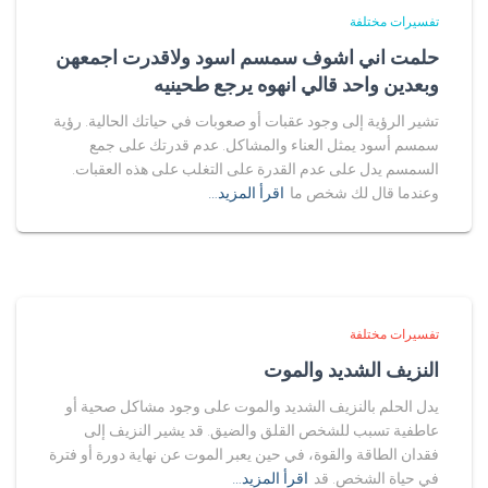
تفسيرات مختلفة
حلمت اني اشوف سمسم اسود ولاقدرت اجمعهن
وبعدين واحد قالي انهوه يرجع طحينيه
تشير الرؤية إلى وجود عقبات أو صعوبات في حياتك الحالية. رؤية
سمسم أسود يمثل العناء والمشاكل. عدم قدرتك على جمع
السمسم يدل على عدم القدرة على التغلب على هذه العقبات.
وعندما قال لك شخص ما
اقرأ المزيد…
تفسيرات مختلفة
النزيف الشديد والموت
يدل الحلم بالنزيف الشديد والموت على وجود مشاكل صحية أو
عاطفية تسبب للشخص القلق والضيق. قد يشير النزيف إلى
فقدان الطاقة والقوة، في حين يعبر الموت عن نهاية دورة أو فترة
في حياة الشخص. قد
اقرأ المزيد…