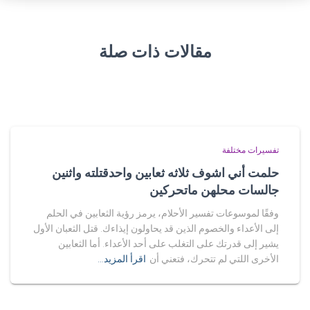
مقالات ذات صلة
تفسيرات مختلفة
حلمت أني اشوف ثلاثه ثعابين واحدقتلته واثنين
جالسات محلهن ماتحركين
وفقًا لموسوعات تفسير الأحلام، يرمز رؤية الثعابين في الحلم
إلى الأعداء والخصوم الذين قد يحاولون إيذاءك. قتل الثعبان الأول
يشير إلى قدرتك على التغلب على أحد الأعداء. أما الثعابين
الأخرى اللتي لم تتحرك، فتعني أن
اقرأ المزيد…