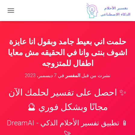
ت
ب
د
ي
ل
حلمت اني بعيط جامد وبقول انا عايزة
ا
ل
اشوف بنتى وانا في الحقيقه مش معايا
ت
ن
اطفال للمتزوجه
ق
ل
نشرت من قبل
المفسر
في
7 ديسمبر، 2023
✨ احصل على تفسير لحلمك الآن
مجانًا وبشكل فوري 🔮
📱 تطبيق تفسير الأحلام الذكي - DreamAI
🚀