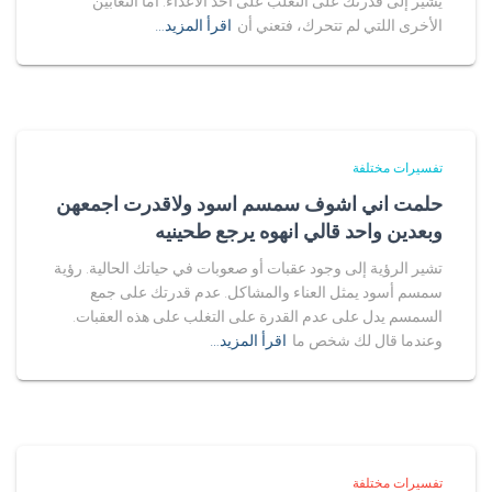
يشير إلى قدرتك على التغلب على أحد الأعداء. أما الثعابين
الأخرى اللتي لم تتحرك، فتعني أن
اقرأ المزيد…
تفسيرات مختلفة
حلمت اني اشوف سمسم اسود ولاقدرت اجمعهن
وبعدين واحد قالي انهوه يرجع طحينيه
تشير الرؤية إلى وجود عقبات أو صعوبات في حياتك الحالية. رؤية
سمسم أسود يمثل العناء والمشاكل. عدم قدرتك على جمع
السمسم يدل على عدم القدرة على التغلب على هذه العقبات.
وعندما قال لك شخص ما
اقرأ المزيد…
تفسيرات مختلفة