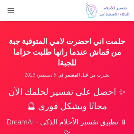
ت
ب
د
ي
ل
حلمت اني احضرت لامي المتوفية جبة
ا
ل
من قماش عندما راتها طلبت حزاما
ت
ن
للجبةا
ق
ل
نشرت من قبل
المفسر
في
6 ديسمبر، 2023
✨ احصل على تفسير لحلمك الآن
مجانًا وبشكل فوري 🔮
📱 تطبيق تفسير الأحلام الذكي - DreamAI
🚀