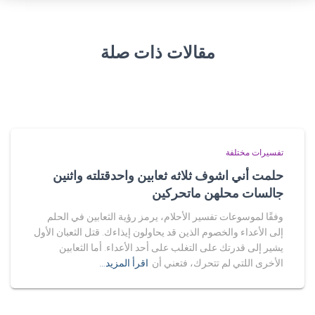
مقالات ذات صلة
تفسيرات مختلفة
حلمت أني اشوف ثلاثه ثعابين واحدقتلته واثنين
جالسات محلهن ماتحركين
وفقًا لموسوعات تفسير الأحلام، يرمز رؤية الثعابين في الحلم
إلى الأعداء والخصوم الذين قد يحاولون إيذاءك. قتل الثعبان الأول
يشير إلى قدرتك على التغلب على أحد الأعداء. أما الثعابين
الأخرى اللتي لم تتحرك، فتعني أن
اقرأ المزيد…