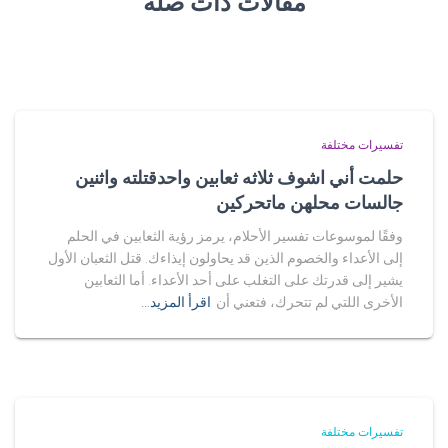
مقالات ذات صلة
تفسيرات مختلفة
حلمت أني اشوف ثلاثه ثعابين واحدقتلته واثنين
جالسات محلهن ماتحركين
وفقًا لموسوعات تفسير الأحلام، يرمز رؤية الثعابين في الحلم
إلى الأعداء والخصوم الذين قد يحاولون إيذاءك. قتل الثعبان الأول
يشير إلى قدرتك على التغلب على أحد الأعداء. أما الثعابين
الأخرى اللتي لم تتحرك، فتعني أن
اقرأ المزيد…
تفسيرات مختلفة