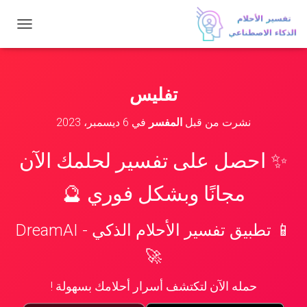
ت
ب
د
ي
ل
تفليس
ا
ل
نشرت من قبل
المفسر
في
6 ديسمبر، 2023
ت
ن
ق
✨ احصل على تفسير لحلمك الآن
ل
مجانًا وبشكل فوري 🔮
📱 تطبيق تفسير الأحلام الذكي - DreamAI
🚀
حمله الآن لتكتشف أسرار أحلامك بسهولة !