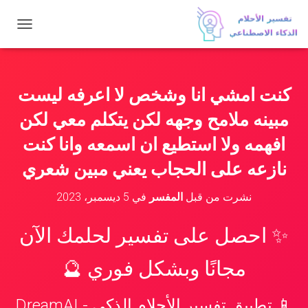
ت
ب
د
ي
ل
كنت امشي انا وشخص لا اعرفه ليست
ا
ل
مبينه ملامح وجهه لكن يتكلم معي لكن
ت
ن
افهمه ولا استطيع ان اسمعه وانا كنت
ق
نازعه على الحجاب يعني مبين شعري
ل
نشرت من قبل
المفسر
في
5 ديسمبر، 2023
✨ احصل على تفسير لحلمك الآن
مجانًا وبشكل فوري 🔮
📱 تطبيق تفسير الأحلام الذكي - DreamAI