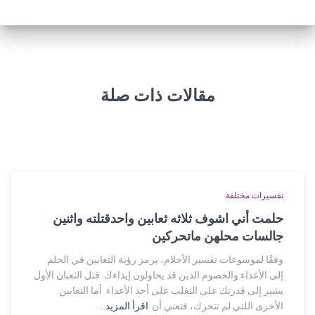
مقالات ذات صلة
تفسيرات مختلفة
حلمت أني اشوف ثلاثه ثعابين واحدقتلته واثنين
جالسات محلهن ماتحركين
وفقًا لموسوعات تفسير الأحلام، يرمز رؤية الثعابين في الحلم
إلى الأعداء والخصوم الذين قد يحاولون إيذاءك. قتل الثعبان الأول
يشير إلى قدرتك على التغلب على أحد الأعداء. أما الثعابين
الأخرى اللتي لم تتحرك، فتعني أن
اقرأ المزيد…