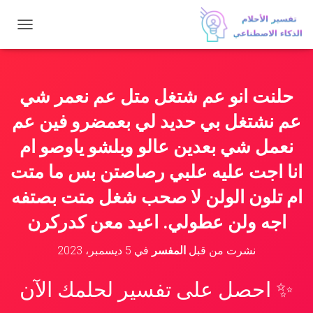
ت
ب
د
ي
ل
حلنت انو عم شتغل متل عم نعمر شي
ا
ل
عم نشتغل بي حديد لي بعمضرو فين عم
ت
ن
نعمل شي بعدين عالو وبلشو ياوصو ام
ق
انا اجت عليه علبي رصاصتن بس ما متت
ل
ام تلون الولن لا صحب شغل متت بصتفه
اجه ولن عطولي. اعيد معن كدركرن
نشرت من قبل
المفسر
في
5 ديسمبر، 2023
✨ احصل على تفسير لحلمك الآن