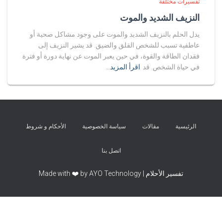
تفسيرات مختلفة
النزيف الشديد والموت
يدل الحلم بالنزيف الشديد والموت على وجود مشاكل صحية أو
عاطفية تسبب للشخص القلق والضيق. قد يشير النزيف إلى
فقدان الطاقة والقوة، في حين يعبر الموت عن نهاية دورة أو فترة
في حياة الشخص. قد
اقرأ المزيد…
الرئيسية
مقالات
سياسة الخصوصية
الأحكام و شروط
اتصل بنا
تفسير الأحلام | Made with ❤️ by AYO Technology
Exit mobile version