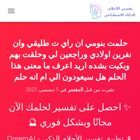
ت
ب
د
ي
ل
حلمت بنومي ان راي ت طليقي وان
ا
ل
نفرين اولادي وراجعين لي وحلقت بهم
ت
ن
وبكيت بشده اريد اعرف ما معنى هذا
ق
الحلم هل سيعودون الي ام انه حلم
ل
نشرت من قبل
المفسر
في
5 ديسمبر، 2023
✨ احصل على تفسير لحلمك الآن
مجانًا وبشكل فوري 🔮
📱 تطبيق تفسير الأحلام الذكي - DreamAI