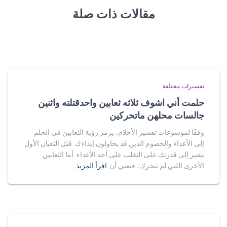
مقالات ذات صلة
تفسيرات مختلفة
حلمت أني اشوف ثلاثه ثعابين واحدقتلته واثنين
جالسات محلهن ماتحركين
وفقًا لموسوعات تفسير الأحلام، يرمز رؤية الثعابين في الحلم
إلى الأعداء والخصوم الذين قد يحاولون إيذاءك. قتل الثعبان الأول
يشير إلى قدرتك على التغلب على أحد الأعداء. أما الثعابين
الأخرى اللتي لم تتحرك، فتعني أن
اقرأ المزيد…