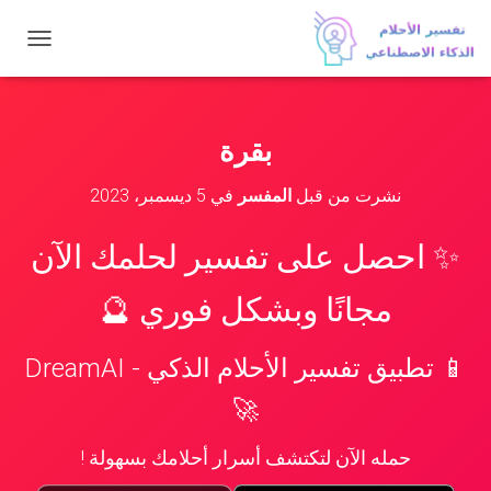
ت
ب
د
ي
ل
بقرة
ا
ل
نشرت من قبل
المفسر
في
5 ديسمبر، 2023
ت
ن
ق
✨ احصل على تفسير لحلمك الآن
ل
مجانًا وبشكل فوري 🔮
📱 تطبيق تفسير الأحلام الذكي - DreamAI
🚀
حمله الآن لتكتشف أسرار أحلامك بسهولة !