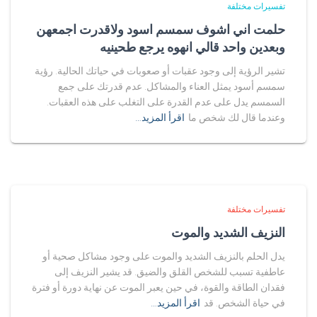
تفسيرات مختلفة
حلمت اني اشوف سمسم اسود ولاقدرت اجمعهن
وبعدين واحد قالي انهوه يرجع طحينيه
تشير الرؤية إلى وجود عقبات أو صعوبات في حياتك الحالية. رؤية
سمسم أسود يمثل العناء والمشاكل. عدم قدرتك على جمع
السمسم يدل على عدم القدرة على التغلب على هذه العقبات.
وعندما قال لك شخص ما
اقرأ المزيد…
تفسيرات مختلفة
النزيف الشديد والموت
يدل الحلم بالنزيف الشديد والموت على وجود مشاكل صحية أو
عاطفية تسبب للشخص القلق والضيق. قد يشير النزيف إلى
فقدان الطاقة والقوة، في حين يعبر الموت عن نهاية دورة أو فترة
في حياة الشخص. قد
اقرأ المزيد…