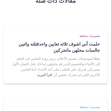
مقالات ذات صلة
تفسيرات مختلفة
حلمت أني اشوف ثلاثه ثعابين واحدقتلته واثنين
جالسات محلهن ماتحركين
وفقًا لموسوعات تفسير الأحلام، يرمز رؤية الثعابين في الحلم
إلى الأعداء والخصوم الذين قد يحاولون إيذاءك. قتل الثعبان الأول
يشير إلى قدرتك على التغلب على أحد الأعداء. أما الثعابين
الأخرى اللتي لم تتحرك، فتعني أن
اقرأ المزيد…
تفسيرات مختلفة