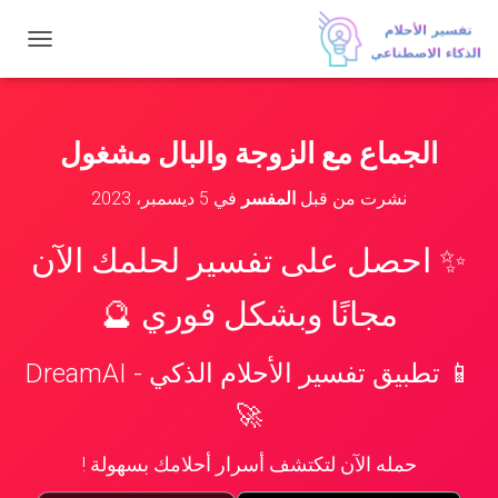
ت
ب
د
ي
ل
الجماع مع الزوجة والبال مشغول
ا
ل
نشرت من قبل
المفسر
في
5 ديسمبر، 2023
ت
ن
ق
✨ احصل على تفسير لحلمك الآن
ل
مجانًا وبشكل فوري 🔮
📱 تطبيق تفسير الأحلام الذكي - DreamAI
🚀
حمله الآن لتكتشف أسرار أحلامك بسهولة !