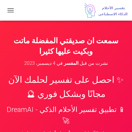
ت
ب
د
ي
ل
سمعت ان صديقتي المفضلة ماتت
ا
ل
وبكيت عليها كثيرا
ت
ن
نشرت من قبل
المفسر
في
4 ديسمبر، 2023
ق
ل
✨ احصل على تفسير لحلمك الآن
مجانًا وبشكل فوري 🔮
📱 تطبيق تفسير الأحلام الذكي - DreamAI
🚀