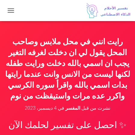
ت
ب
د
ي
ل
رايت انني في محل ملابس وصاحب
ا
ل
المحل يقول لي ان دخلت لغرفه التغير
ت
ن
يجب ان اسمي بالله دخلت ورايت طفله
ق
لكنها ليست من الانس وانت عندما رايتها
ل
بدات اسمي بالله واقرأ سوره الكرسي
واكرر عده مرات واستيقظت من نوم
نشرت من قبل
المفسر
في
4 ديسمبر، 2023
✨ احصل على تفسير لحلمك الآن