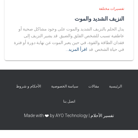
تفسيرات مختلفة
النزيف الشديد والموت
يدل الحلم بالنزيف الشديد والموت على وجود مشاكل صحية أو
عاطفية تسبب للشخص القلق والضيق. قد يشير النزيف إلى
فقدان الطاقة والقوة، في حين يعبر الموت عن نهاية دورة أو فترة
في حياة الشخص. قد
اقرأ المزيد…
الرئيسية
مقالات
سياسة الخصوصية
الأحكام و شروط
اتصل بنا
تفسير الأحلام | Made with ❤️ by AYO Technology