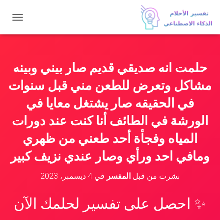
ت
ب
د
ي
ل
حلمت انه صديقي قديم صار بيني وبينه
ا
ل
مشاكل وتعرض للطعن مني قبل سنوات
ت
ن
في الحقيقه صار يشتغل معايا في
ق
الورشة في الطائف أنا كنت عند دورات
ل
المياه وفجأة أحد طعني من ظهري
ومافي احد ورأي وصار عندي نزيف كبير
نشرت من قبل
المفسر
في
4 ديسمبر، 2023
✨ احصل على تفسير لحلمك الآن