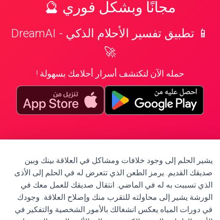
مجانًا وبشكل فوري 🔮
📱 تطبيق تفسير الأحلام الذكي - DreamAI
🚀
حمله الآن لتكتشف أسرار أحلامك بسهولة !
يشير الحلم إلى وجود خلافات ومشاكل في العلاقة بينك وبين
صديقك القديم. يرمز الطعن الذي تتعرض له في الحلم إلى الأذى
الذي تسببت به له في الماضي. انتقال صديقك للعمل معك في
الورشة يشير إلى محاولته للتقرب منك وإصلاح العلاقة. وجودك
في دورات المياه يعكس انشغالك بالأمور الشخصية والتفكير في