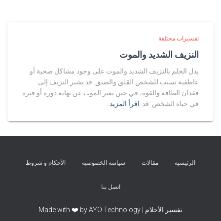
تفسيرات مختلفة
النزيف الشديد والموت
يدل الحلم بالنزيف الشديد والموت على وجود مشاكل صحية أو
عاطفية تسبب للشخص القلق والضيق. قد يشير النزيف إلى
فقدان الطاقة والقوة، في حين يعبر الموت عن نهاية دورة أو فترة
في حياة الشخص. قد
اقرأ المزيد…
الرئيسية
مقالات
سياسة الخصوصية
الأحكام و شروط
اتصل بنا
تفسير الأحلام | Made with ❤️ by AYO Technology