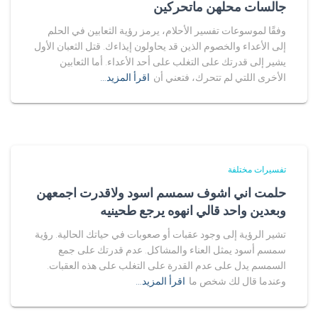
جالسات محلهن ماتحركين
وفقًا لموسوعات تفسير الأحلام، يرمز رؤية الثعابين في الحلم
إلى الأعداء والخصوم الذين قد يحاولون إيذاءك. قتل الثعبان الأول
يشير إلى قدرتك على التغلب على أحد الأعداء. أما الثعابين
الأخرى اللتي لم تتحرك، فتعني أن
اقرأ المزيد…
تفسيرات مختلفة
حلمت اني اشوف سمسم اسود ولاقدرت اجمعهن
وبعدين واحد قالي انهوه يرجع طحينيه
تشير الرؤية إلى وجود عقبات أو صعوبات في حياتك الحالية. رؤية
سمسم أسود يمثل العناء والمشاكل. عدم قدرتك على جمع
السمسم يدل على عدم القدرة على التغلب على هذه العقبات.
وعندما قال لك شخص ما
اقرأ المزيد…