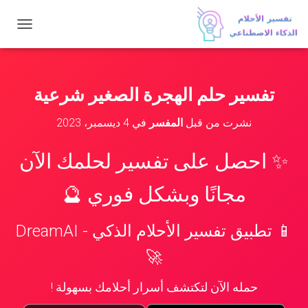
ت
ب
د
ي
ل
تفسير حلم الهجرة الصغير شرعية
ا
ل
نشرت من قبل
المفسر
في
4 ديسمبر، 2023
ت
ن
ق
✨ احصل على تفسير لحلمك الآن
ل
مجانًا وبشكل فوري 🔮
📱 تطبيق تفسير الأحلام الذكي - DreamAI
🚀
حمله الآن لتكتشف أسرار أحلامك بسهولة !