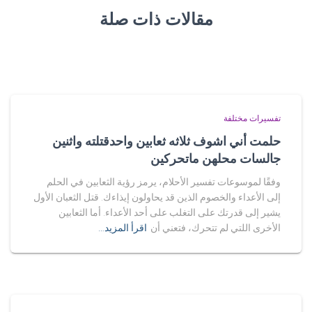
مقالات ذات صلة
تفسيرات مختلفة
حلمت أني اشوف ثلاثه ثعابين واحدقتلته واثنين
جالسات محلهن ماتحركين
وفقًا لموسوعات تفسير الأحلام، يرمز رؤية الثعابين في الحلم
إلى الأعداء والخصوم الذين قد يحاولون إيذاءك. قتل الثعبان الأول
يشير إلى قدرتك على التغلب على أحد الأعداء. أما الثعابين
الأخرى اللتي لم تتحرك، فتعني أن
اقرأ المزيد…