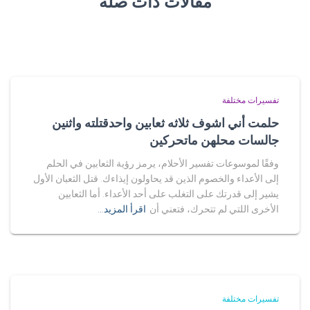
مقالات ذات صلة
تفسيرات مختلفة
حلمت أني اشوف ثلاثه ثعابين واحدقتلته واثنين
جالسات محلهن ماتحركين
وفقًا لموسوعات تفسير الأحلام، يرمز رؤية الثعابين في الحلم
إلى الأعداء والخصوم الذين قد يحاولون إيذاءك. قتل الثعبان الأول
يشير إلى قدرتك على التغلب على أحد الأعداء. أما الثعابين
الأخرى اللتي لم تتحرك، فتعني أن
اقرأ المزيد…
تفسيرات مختلفة