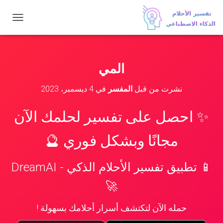
ت
ب
د
ي
ل
المي
ا
ل
نشرت من قبل
المفسر
في
4 ديسمبر، 2023
ت
ن
ق
✨ احصل على تفسير لحلمك الآن
ل
مجانًا وبشكل فوري 🔮
📱 تطبيق تفسير الأحلام الذكي - DreamAI
🚀
حمله الآن لتكتشف أسرار أحلامك بسهولة !