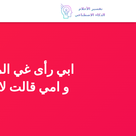
ابي رأى غي ال
و امي قالت لا