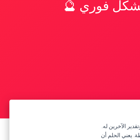
بشكل فوري 🔮
قدير الآخرين له.
ة. يعني الحلم أن