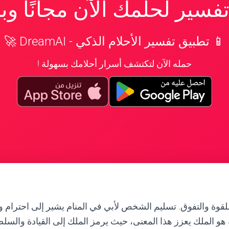
سير لحلمك الآن مجانًا و
📱 تطبيق تفسير الأحلام الذكي - DreamAI 🚀
حمله الآن لتكتشف أسرار أحلامك بسهولة !
 للقوة والتفوق. تسليم الشخص لأبي في المنام يشير إلى احترام وت
 هو الملك يعزز هذا المعنى، حيث يرمز الملك إلى القيادة والسلط