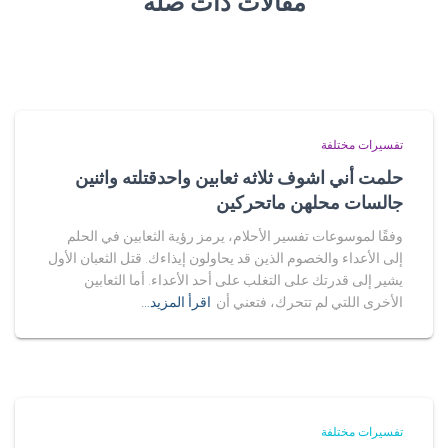
مقالات ذات صلة
تفسيرات مختلفة
حلمت أني اشوف ثلاثه ثعابين واحدقتلته واثنين
جالسات محلهن ماتحركين
وفقًا لموسوعات تفسير الأحلام، يرمز رؤية الثعابين في الحلم
إلى الأعداء والخصوم الذين قد يحاولون إيذاءك. قتل الثعبان الأول
يشير إلى قدرتك على التغلب على أحد الأعداء. أما الثعابين
الأخرى اللتي لم تتحرك، فتعني أن
اقرأ المزيد…
تفسيرات مختلفة