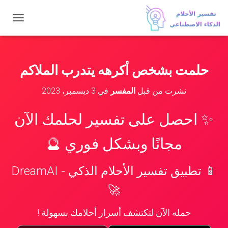
ت
ب
د
ي
ل
حلمت بشخص أكرهه يتدرب الملاكم
ا
ل
نشرت من قبل
المفسر
في
3 ديسمبر، 2023
ت
ن
ق
✨ احصل على تفسير لحلمك الآن
ل
مجانًا وبشكل فوري 🔮
📱 تطبيق تفسير الأحلام الذكي - DreamAI
🚀
حمله الآن لتكتشف أسرار أحلامك بسهولة !