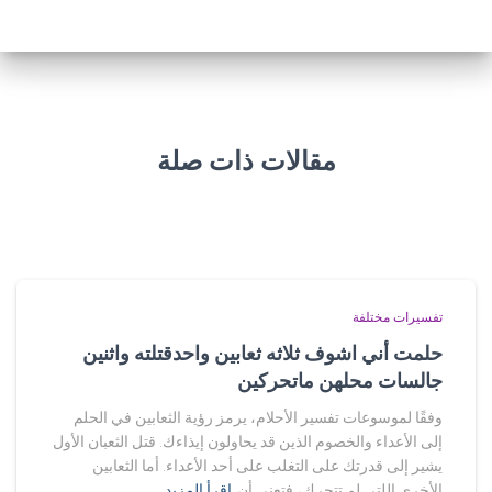
مقالات ذات صلة
تفسيرات مختلفة
حلمت أني اشوف ثلاثه ثعابين واحدقتلته واثنين
جالسات محلهن ماتحركين
وفقًا لموسوعات تفسير الأحلام، يرمز رؤية الثعابين في الحلم
إلى الأعداء والخصوم الذين قد يحاولون إيذاءك. قتل الثعبان الأول
يشير إلى قدرتك على التغلب على أحد الأعداء. أما الثعابين
الأخرى اللتي لم تتحرك، فتعني أن
اقرأ المزيد…