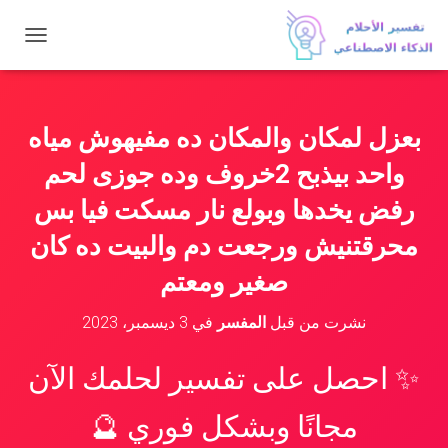
ت
ب
د
ي
ل
بعزل لمكان والمكان ده مفيهوش مياه
ا
ل
واحد بيذبح 2خروف وده جوزى لحم
ت
ن
رفض يخدها وبولع نار مسكت فيا بس
ق
محرقتنيش ورجعت دم والبيت ده كان
ل
صغير ومعتم
نشرت من قبل
المفسر
في
3 ديسمبر، 2023
✨ احصل على تفسير لحلمك الآن
مجانًا وبشكل فوري 🔮