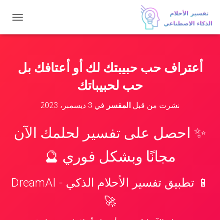
ت
ب
د
ي
ل
أعتراف حب حبيبتك لك أو أعتافك بل
ا
ل
حب لحبيباتك
ت
ن
نشرت من قبل
المفسر
في
3 ديسمبر، 2023
ق
ل
✨ احصل على تفسير لحلمك الآن
مجانًا وبشكل فوري 🔮
📱 تطبيق تفسير الأحلام الذكي - DreamAI
🚀