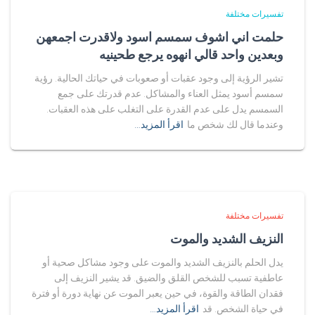
تفسيرات مختلفة
حلمت اني اشوف سمسم اسود ولاقدرت اجمعهن
وبعدين واحد قالي انهوه يرجع طحينيه
تشير الرؤية إلى وجود عقبات أو صعوبات في حياتك الحالية. رؤية
سمسم أسود يمثل العناء والمشاكل. عدم قدرتك على جمع
السمسم يدل على عدم القدرة على التغلب على هذه العقبات.
وعندما قال لك شخص ما
اقرأ المزيد…
تفسيرات مختلفة
النزيف الشديد والموت
يدل الحلم بالنزيف الشديد والموت على وجود مشاكل صحية أو
عاطفية تسبب للشخص القلق والضيق. قد يشير النزيف إلى
فقدان الطاقة والقوة، في حين يعبر الموت عن نهاية دورة أو فترة
في حياة الشخص. قد
اقرأ المزيد…