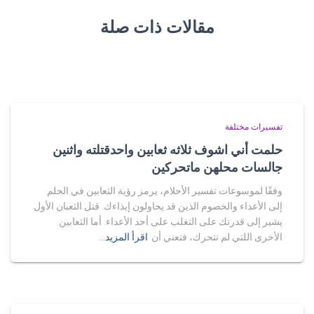
مقالات ذات صلة
تفسيرات مختلفة
حلمت أني اشوف ثلاثه ثعابين واحدقتلته واثنين
جالسات محلهن ماتحركين
وفقًا لموسوعات تفسير الأحلام، يرمز رؤية الثعابين في الحلم
إلى الأعداء والخصوم الذين قد يحاولون إيذاءك. قتل الثعبان الأول
يشير إلى قدرتك على التغلب على أحد الأعداء. أما الثعابين
الأخرى اللتي لم تتحرك، فتعني أن
اقرأ المزيد…