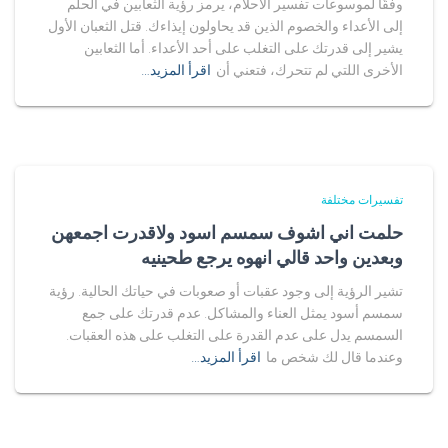
وفقًا لموسوعات تفسير الأحلام، يرمز رؤية الثعابين في الحلم
إلى الأعداء والخصوم الذين قد يحاولون إيذاءك. قتل الثعبان الأول
يشير إلى قدرتك على التغلب على أحد الأعداء. أما الثعابين
الأخرى اللتي لم تتحرك، فتعني أن
اقرأ المزيد…
تفسيرات مختلفة
حلمت اني اشوف سمسم اسود ولاقدرت اجمعهن
وبعدين واحد قالي انهوه يرجع طحينيه
تشير الرؤية إلى وجود عقبات أو صعوبات في حياتك الحالية. رؤية
سمسم أسود يمثل العناء والمشاكل. عدم قدرتك على جمع
السمسم يدل على عدم القدرة على التغلب على هذه العقبات.
وعندما قال لك شخص ما
اقرأ المزيد…