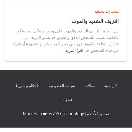
تفسيرات مختلفة
النزيف الشديد والموت
يدل الحلم بالنزيف الشديد والموت على وجود مشاكل صحية أو
عاطفية تسبب للشخص القلق والضيق. قد يشير النزيف إلى
فقدان الطاقة والقوة، في حين يعبر الموت عن نهاية دورة أو فترة
في حياة الشخص. قد
اقرأ المزيد…
الرئيسية
مقالات
سياسة الخصوصية
الأحكام و شروط
اتصل بنا
تفسير الأحلام | Made with ❤️ by AYO Technology