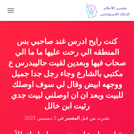
ت
ب
د
ي
ل
كنت رايح ادرس غند صاحبي بس
ا
ل
المنطقه الي رحت عليها ما ما الي
ت
ن
صحاب فيها وبعدين لقيت حاليبدرس ع
ق
مكتبي بالشارع وجاء رجل جدا جميل
ل
ووجهه ابيض وقال لي سوف اوصلك
للبيت وبعد ان ان اوصلني لبيت جدي
رئيت ابن خالل
نشرت من قبل
المفسر
في
2 ديسمبر، 2023