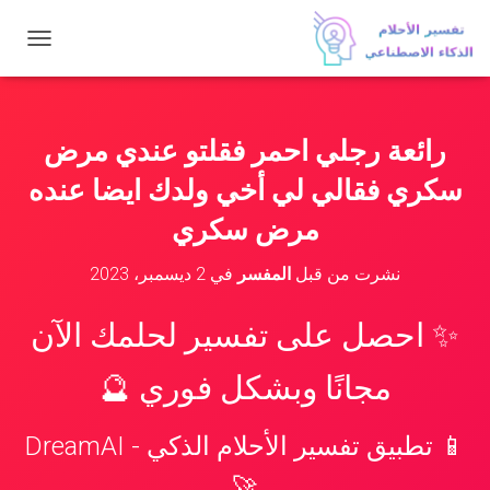
ت
ب
د
ي
ل
رائعة رجلي احمر فقلتو عندي مرض
ا
ل
سكري فقالي لي أخي ولدك ايضا عنده
ت
ن
مرض سكري
ق
ل
نشرت من قبل
المفسر
في
2 ديسمبر، 2023
✨ احصل على تفسير لحلمك الآن
مجانًا وبشكل فوري 🔮
📱 تطبيق تفسير الأحلام الذكي - DreamAI
🚀