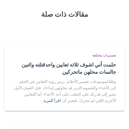
مقالات ذات صلة
تفسيرات مختلفة
حلمت أني اشوف ثلاثه ثعابين واحدقتلته واثنين
جالسات محلهن ماتحركين
وفقًا لموسوعات تفسير الأحلام، يرمز رؤية الثعابين في الحلم
إلى الأعداء والخصوم الذين قد يحاولون إيذاءك. قتل الثعبان الأول
يشير إلى قدرتك على التغلب على أحد الأعداء. أما الثعابين
الأخرى اللتي لم تتحرك، فتعني أن
اقرأ المزيد…