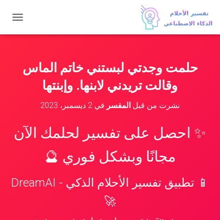
ت
ب
د
ي
ل
حلمت وجدتي لبستني خاتم الماس
ا
ل
وقالت تريدني لابنها. وإبنتها
ت
ن
نشرت من قبل
المفسر
في
2 ديسمبر، 2023
ق
ل
✨ احصل على تفسير لحلمك الآن
مجانًا وبشكل فوري 🔮
📱 تطبيق تفسير الأحلام الذكي - DreamAI
🚀