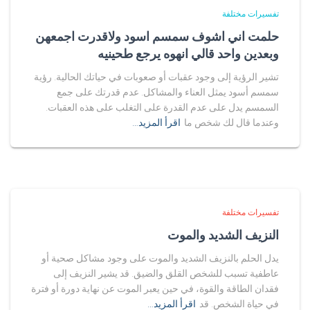
تفسيرات مختلفة
حلمت اني اشوف سمسم اسود ولاقدرت اجمعهن
وبعدين واحد قالي انهوه يرجع طحينيه
تشير الرؤية إلى وجود عقبات أو صعوبات في حياتك الحالية. رؤية
سمسم أسود يمثل العناء والمشاكل. عدم قدرتك على جمع
السمسم يدل على عدم القدرة على التغلب على هذه العقبات.
وعندما قال لك شخص ما
اقرأ المزيد…
تفسيرات مختلفة
النزيف الشديد والموت
يدل الحلم بالنزيف الشديد والموت على وجود مشاكل صحية أو
عاطفية تسبب للشخص القلق والضيق. قد يشير النزيف إلى
فقدان الطاقة والقوة، في حين يعبر الموت عن نهاية دورة أو فترة
في حياة الشخص. قد
اقرأ المزيد…