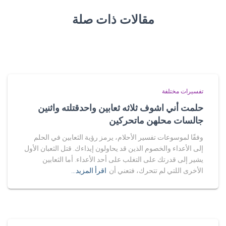
مقالات ذات صلة
تفسيرات مختلفة
حلمت أني اشوف ثلاثه ثعابين واحدقتلته واثنين
جالسات محلهن ماتحركين
وفقًا لموسوعات تفسير الأحلام، يرمز رؤية الثعابين في الحلم
إلى الأعداء والخصوم الذين قد يحاولون إيذاءك. قتل الثعبان الأول
يشير إلى قدرتك على التغلب على أحد الأعداء. أما الثعابين
الأخرى اللتي لم تتحرك، فتعني أن
اقرأ المزيد…