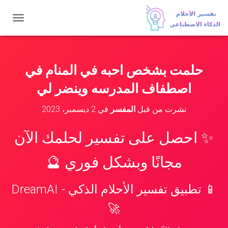
ت
ب
د
ي
ل
حلمت بشخص احبه في المنام في
ا
ل
اصطفاف المدرسه وينضر لي
ت
ن
نشرت من قبل
المفسر
في
2 ديسمبر، 2023
ق
ل
✨ احصل على تفسير لحلمك الآن
مجانًا وبشكل فوري 🔮
📱 تطبيق تفسير الأحلام الذكي - DreamAI
🚀