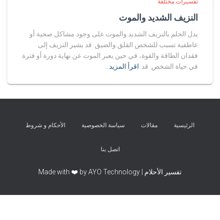
تفسيرات مختلفة
النزيف الشديد والموت
يدل الحلم بالنزيف الشديد والموت على وجود مشاكل صحية أو
عاطفية تسبب للشخص القلق والضيق. قد يشير النزيف إلى
فقدان الطاقة والقوة، في حين يعبر الموت عن نهاية دورة أو فترة
في حياة الشخص. قد
اقرأ المزيد…
الرئيسية
مقالات
سياسة الخصوصية
الأحكام و شروط
اتصل بنا
تفسير الأحلام | Made with ❤️ by AYO Technology
Exit mobile version