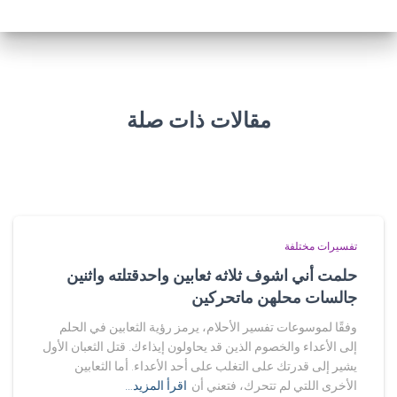
مقالات ذات صلة
تفسيرات مختلفة
حلمت أني اشوف ثلاثه ثعابين واحدقتلته واثنين
جالسات محلهن ماتحركين
وفقًا لموسوعات تفسير الأحلام، يرمز رؤية الثعابين في الحلم
إلى الأعداء والخصوم الذين قد يحاولون إيذاءك. قتل الثعبان الأول
يشير إلى قدرتك على التغلب على أحد الأعداء. أما الثعابين
الأخرى اللتي لم تتحرك، فتعني أن
اقرأ المزيد…