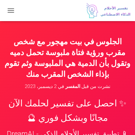
ت
ب
د
ي
ل
الجلوس في بيت مهجور مع شخص
ا
ل
مقرب ورؤية فتاة ملبوسة تحمل دميه
ت
ن
وتقول بأن الدمية هي الملبوسة وثم تقوم
ق
بإذاء الشخص المقرب منك
ل
نشرت من قبل
المفسر
في
2 ديسمبر، 2023
✨ احصل على تفسير لحلمك الآن
مجانًا وبشكل فوري 🔮
📱 تطبيق تفسير الأحلام الذكي - DreamAI