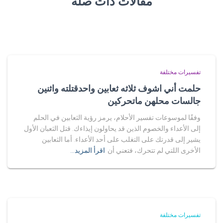
مقالات ذات صلة
تفسيرات مختلفة
حلمت أني اشوف ثلاثه ثعابين واحدقتلته واثنين
جالسات محلهن ماتحركين
وفقًا لموسوعات تفسير الأحلام، يرمز رؤية الثعابين في الحلم
إلى الأعداء والخصوم الذين قد يحاولون إيذاءك. قتل الثعبان الأول
يشير إلى قدرتك على التغلب على أحد الأعداء. أما الثعابين
الأخرى اللتي لم تتحرك، فتعني أن
اقرأ المزيد…
تفسيرات مختلفة