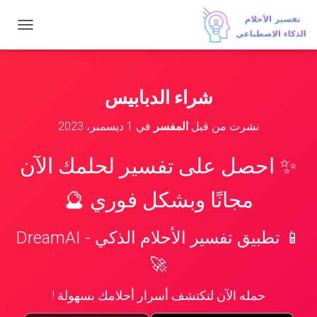
ت
ب
د
ي
ل
شراء الدبابيس
ا
ل
نشرت من قبل
المفسر
في
1 ديسمبر، 2023
ت
ن
ق
✨ احصل على تفسير لحلمك الآن
ل
مجانًا وبشكل فوري 🔮
📱 تطبيق تفسير الأحلام الذكي - DreamAI
🚀
حمله الآن لتكتشف أسرار أحلامك بسهولة !