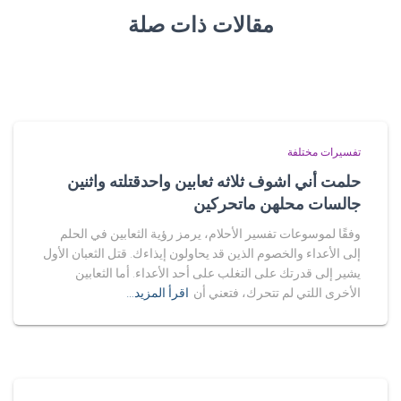
مقالات ذات صلة
تفسيرات مختلفة
حلمت أني اشوف ثلاثه ثعابين واحدقتلته واثنين
جالسات محلهن ماتحركين
وفقًا لموسوعات تفسير الأحلام، يرمز رؤية الثعابين في الحلم
إلى الأعداء والخصوم الذين قد يحاولون إيذاءك. قتل الثعبان الأول
يشير إلى قدرتك على التغلب على أحد الأعداء. أما الثعابين
الأخرى اللتي لم تتحرك، فتعني أن
اقرأ المزيد…