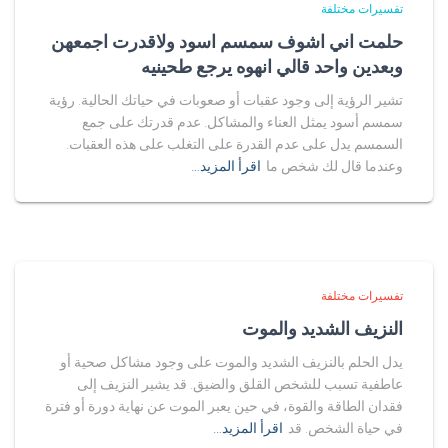
تفسيرات مختلفة
حلمت اني اشوف سمسم اسود ولاقدرت اجمعهن
وبعدين واحد قالي انهوه يرجع طحينيه
تشير الرؤية إلى وجود عقبات أو صعوبات في حياتك الحالية. رؤية
سمسم أسود يمثل العناء والمشاكل. عدم قدرتك على جمع
السمسم يدل على عدم القدرة على التغلب على هذه العقبات.
وعندما قال لك شخص ما
اقرأ المزيد…
تفسيرات مختلفة
النزيف الشديد والموت
يدل الحلم بالنزيف الشديد والموت على وجود مشاكل صحية أو
عاطفية تسبب للشخص القلق والضيق. قد يشير النزيف إلى
فقدان الطاقة والقوة، في حين يعبر الموت عن نهاية دورة أو فترة
في حياة الشخص. قد
اقرأ المزيد…