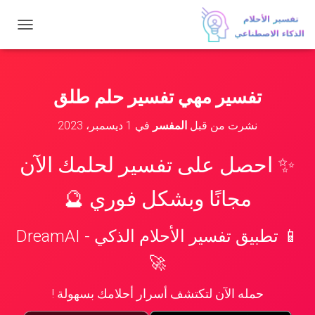
ت
ب
د
ي
ل
تفسير مهي تفسير حلم طلق
ا
ل
نشرت من قبل
المفسر
في
1 ديسمبر، 2023
ت
ن
ق
✨ احصل على تفسير لحلمك الآن
ل
مجانًا وبشكل فوري 🔮
📱 تطبيق تفسير الأحلام الذكي - DreamAI
🚀
حمله الآن لتكتشف أسرار أحلامك بسهولة !