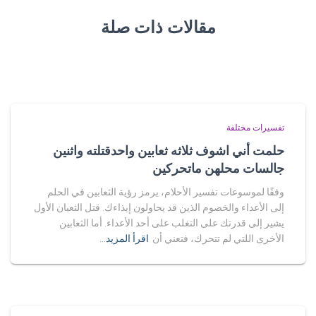
مقالات ذات صلة
تفسيرات مختلفة
حلمت أني اشوف ثلاثه ثعابين واحدقتلته واثنين
جالسات محلهن ماتحركين
وفقًا لموسوعات تفسير الأحلام، يرمز رؤية الثعابين في الحلم
إلى الأعداء والخصوم الذين قد يحاولون إيذاءك. قتل الثعبان الأول
يشير إلى قدرتك على التغلب على أحد الأعداء. أما الثعابين
الأخرى اللتي لم تتحرك، فتعني أن
اقرأ المزيد…