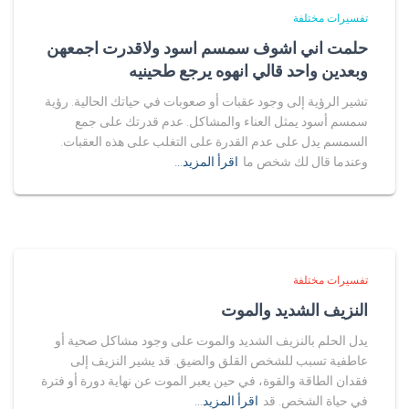
تفسيرات مختلفة
حلمت اني اشوف سمسم اسود ولاقدرت اجمعهن
وبعدين واحد قالي انهوه يرجع طحينيه
تشير الرؤية إلى وجود عقبات أو صعوبات في حياتك الحالية. رؤية
سمسم أسود يمثل العناء والمشاكل. عدم قدرتك على جمع
السمسم يدل على عدم القدرة على التغلب على هذه العقبات.
وعندما قال لك شخص ما
اقرأ المزيد…
تفسيرات مختلفة
النزيف الشديد والموت
يدل الحلم بالنزيف الشديد والموت على وجود مشاكل صحية أو
عاطفية تسبب للشخص القلق والضيق. قد يشير النزيف إلى
فقدان الطاقة والقوة، في حين يعبر الموت عن نهاية دورة أو فترة
في حياة الشخص. قد
اقرأ المزيد…