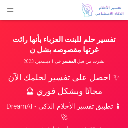
ت
ب
د
ي
ل
تفسير حلم للبنت العزباء بأنها رائت
ا
ل
غرتها مقصوصه بشل ن
ت
ن
نشرت من قبل
المفسر
في
1 ديسمبر، 2023
ق
ل
✨ احصل على تفسير لحلمك الآن
مجانًا وبشكل فوري 🔮
📱 تطبيق تفسير الأحلام الذكي - DreamAI
🚀