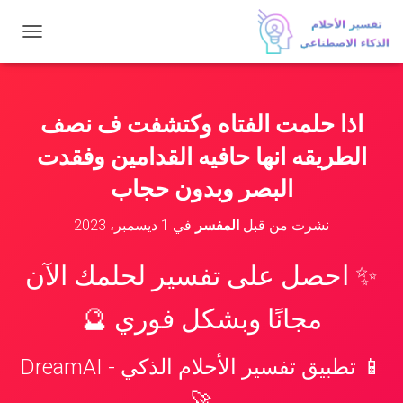
ت
ب
د
ي
ل
اذا حلمت الفتاه وكتشفت ف نصف
ا
ل
الطريقه انها حافيه القدامين وفقدت
ت
ن
البصر وبدون حجاب
ق
ل
نشرت من قبل
المفسر
في
1 ديسمبر، 2023
✨ احصل على تفسير لحلمك الآن
مجانًا وبشكل فوري 🔮
📱 تطبيق تفسير الأحلام الذكي - DreamAI
🚀