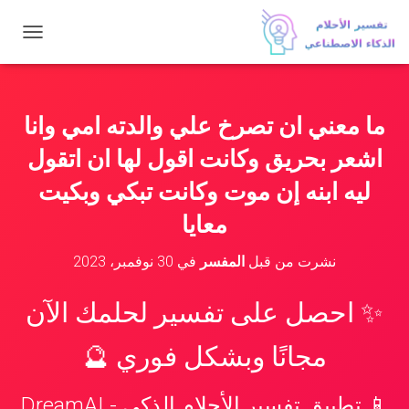
ت
ب
د
ي
ل
ما معني ان تصرخ علي والدته امي وانا
ا
ل
اشعر بحريق وكانت اقول لها ان اتقول
ت
ن
ليه ابنه إن موت وكانت تبكي وبكيت
ق
معايا
ل
نشرت من قبل
المفسر
في
30 نوفمبر، 2023
✨ احصل على تفسير لحلمك الآن
مجانًا وبشكل فوري 🔮
📱 تطبيق تفسير الأحلام الذكي - DreamAI