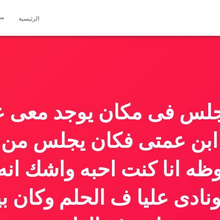
مق
الرئيسية
لس فى مكان يوجد معى عا
 ابن عمتى فكان يجلس من 
وظه انا كنت احبه واشك انه
نادى عليا ف الحلم وكان ب