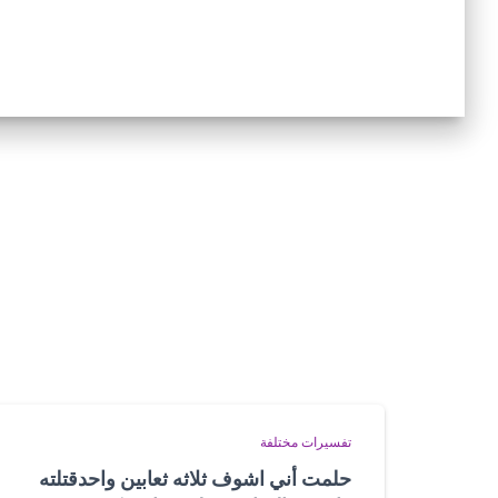
تفسيرات مختلفة
حلمت أني اشوف ثلاثه ثعابين واحدقتلته