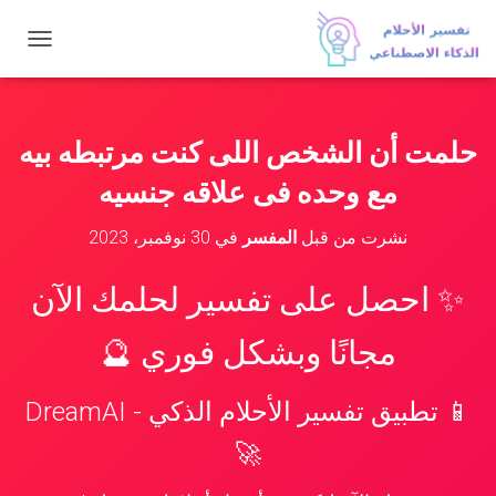
ت
ب
د
ي
ل
حلمت أن الشخص اللى كنت مرتبطه بيه
ا
ل
مع وحده فى علاقه جنسيه
ت
ن
نشرت من قبل
المفسر
في
30 نوفمبر، 2023
ق
ل
✨ احصل على تفسير لحلمك الآن
مجانًا وبشكل فوري 🔮
📱 تطبيق تفسير الأحلام الذكي - DreamAI
🚀