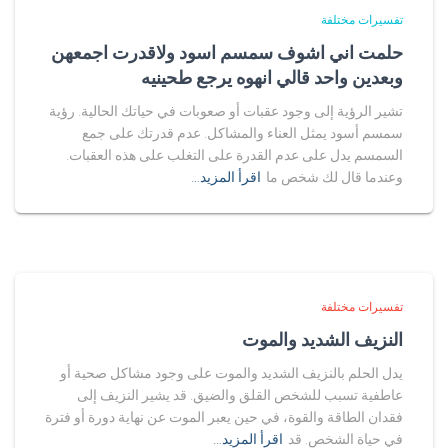
تفسيرات مختلفة
حلمت اني اشوف سمسم اسود ولاقدرت اجمعهن
وبعدين واحد قالي انهوه يرجع طحينيه
تشير الرؤية إلى وجود عقبات أو صعوبات في حياتك الحالية. رؤية
سمسم أسود يمثل العناء والمشاكل. عدم قدرتك على جمع
السمسم يدل على عدم القدرة على التغلب على هذه العقبات.
وعندما قال لك شخص ما
اقرأ المزيد…
تفسيرات مختلفة
النزيف الشديد والموت
يدل الحلم بالنزيف الشديد والموت على وجود مشاكل صحية أو
عاطفية تسبب للشخص القلق والضيق. قد يشير النزيف إلى
فقدان الطاقة والقوة، في حين يعبر الموت عن نهاية دورة أو فترة
في حياة الشخص. قد
اقرأ المزيد…