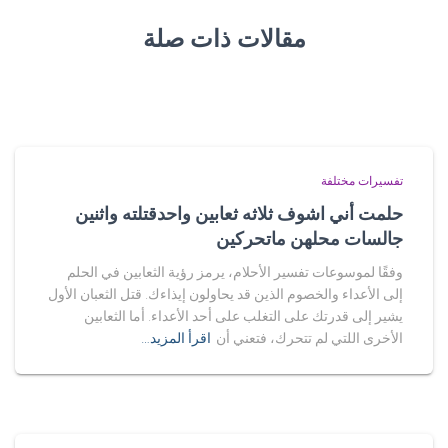
مقالات ذات صلة
تفسيرات مختلفة
حلمت أني اشوف ثلاثه ثعابين واحدقتلته واثنين
جالسات محلهن ماتحركين
وفقًا لموسوعات تفسير الأحلام، يرمز رؤية الثعابين في الحلم
إلى الأعداء والخصوم الذين قد يحاولون إيذاءك. قتل الثعبان الأول
يشير إلى قدرتك على التغلب على أحد الأعداء. أما الثعابين
الأخرى اللتي لم تتحرك، فتعني أن
اقرأ المزيد…