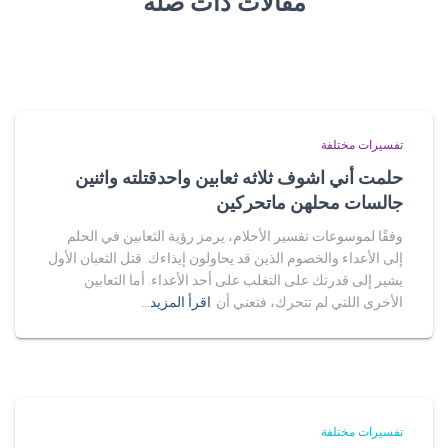
مقالات ذات صلة
تفسيرات مختلفة
حلمت أني اشوف ثلاثه ثعابين واحدقتلته واثنين
جالسات محلهن ماتحركين
وفقًا لموسوعات تفسير الأحلام، يرمز رؤية الثعابين في الحلم
إلى الأعداء والخصوم الذين قد يحاولون إيذاءك. قتل الثعبان الأول
يشير إلى قدرتك على التغلب على أحد الأعداء. أما الثعابين
الأخرى اللتي لم تتحرك، فتعني أن
اقرأ المزيد…
تفسيرات مختلفة