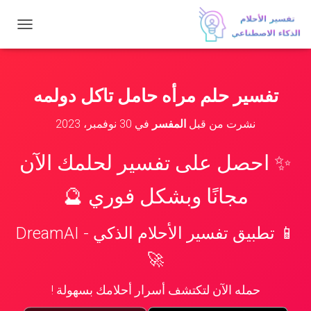
ت
ب
د
ي
ل
تفسير حلم مرأه حامل تاكل دولمه
ا
ل
نشرت من قبل
المفسر
في
30 نوفمبر، 2023
ت
ن
ق
✨ احصل على تفسير لحلمك الآن
ل
مجانًا وبشكل فوري 🔮
📱 تطبيق تفسير الأحلام الذكي - DreamAI
🚀
حمله الآن لتكتشف أسرار أحلامك بسهولة !