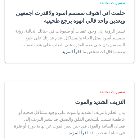
تفسيرات مختلفة
حلمت اني اشوف سمسم اسود ولاقدرت اجمعهن
وبعدين واحد قالي انهوه يرجع طحينيه
تشير الرؤية إلى وجود عقبات أو صعوبات في حياتك الحالية. رؤية
سمسم أسود يمثل العناء والمشاكل. عدم قدرتك على جمع
السمسم يدل على عدم القدرة على التغلب على هذه العقبات.
وعندما قال لك شخص ما
اقرأ المزيد…
تفسيرات مختلفة
النزيف الشديد والموت
يدل الحلم بالنزيف الشديد والموت على وجود مشاكل صحية أو
عاطفية تسبب للشخص القلق والضيق. قد يشير النزيف إلى
فقدان الطاقة والقوة، في حين يعبر الموت عن نهاية دورة أو فترة
في حياة الشخص. قد
اقرأ المزيد…