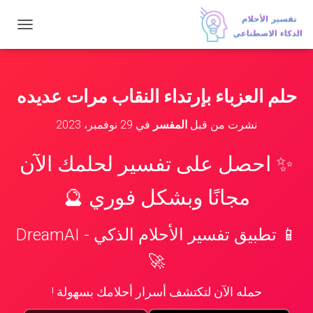
ت
ب
د
ي
ل
حلم العزباء بإرتداء النقاب مرات عديده
ا
ل
نشرت من قبل
المفسر
في
29 نوفمبر، 2023
ت
ن
ق
✨ احصل على تفسير لحلمك الآن
ل
مجانًا وبشكل فوري 🔮
📱 تطبيق تفسير الأحلام الذكي - DreamAI
🚀
حمله الآن لتكتشف أسرار أحلامك بسهولة !