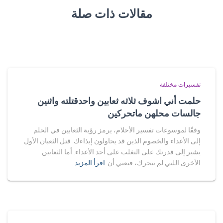
مقالات ذات صلة
تفسيرات مختلفة
حلمت أني اشوف ثلاثه ثعابين واحدقتلته واثنين
جالسات محلهن ماتحركين
وفقًا لموسوعات تفسير الأحلام، يرمز رؤية الثعابين في الحلم
إلى الأعداء والخصوم الذين قد يحاولون إيذاءك. قتل الثعبان الأول
يشير إلى قدرتك على التغلب على أحد الأعداء. أما الثعابين
الأخرى اللتي لم تتحرك، فتعني أن
اقرأ المزيد…