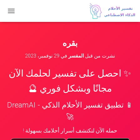
ت
ب
د
ي
ل
بقره
ا
ل
نشرت من قبل
المفسر
في
29 نوفمبر، 2023
ت
ن
ق
✨ احصل على تفسير لحلمك الآن
ل
مجانًا وبشكل فوري 🔮
📱 تطبيق تفسير الأحلام الذكي - DreamAI
🚀
حمله الآن لتكتشف أسرار أحلامك بسهولة !