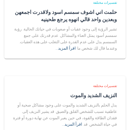
تفسيرات مختلفة
حلمت اني اشوف سمسم اسود ولاقدرت اجمعهن
وبعدين واحد قالي انهوه يرجع طحينيه
تشير الرؤية إلى وجود عقبات أو صعوبات في حياتك الحالية. رؤية
سمسم أسود يمثل العناء والمشاكل. عدم قدرتك على جمع
السمسم يدل على عدم القدرة على التغلب على هذه العقبات.
وعندما قال لك شخص ما
اقرأ المزيد…
تفسيرات مختلفة
النزيف الشديد والموت
يدل الحلم بالنزيف الشديد والموت على وجود مشاكل صحية أو
عاطفية تسبب للشخص القلق والضيق. قد يشير النزيف إلى
فقدان الطاقة والقوة، في حين يعبر الموت عن نهاية دورة أو فترة
في حياة الشخص. قد
اقرأ المزيد…