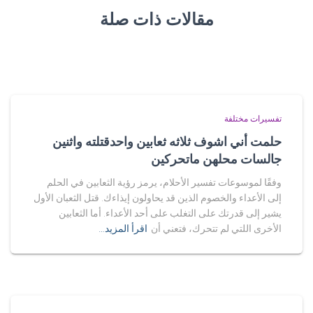
مقالات ذات صلة
تفسيرات مختلفة
حلمت أني اشوف ثلاثه ثعابين واحدقتلته واثنين
جالسات محلهن ماتحركين
وفقًا لموسوعات تفسير الأحلام، يرمز رؤية الثعابين في الحلم
إلى الأعداء والخصوم الذين قد يحاولون إيذاءك. قتل الثعبان الأول
يشير إلى قدرتك على التغلب على أحد الأعداء. أما الثعابين
الأخرى اللتي لم تتحرك، فتعني أن
اقرأ المزيد…