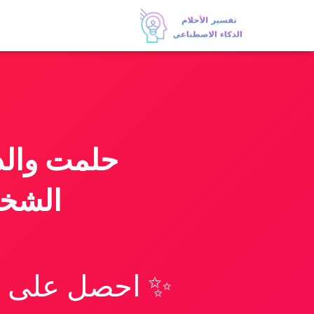
حلمت والد
الشخص
✨ احصل على تف