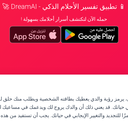
📱 تطبيق تفسير الأحلام الذكي - DreamAI 🚀
حمله الآن لتكتشف أسرار أحلامك بسهولة !
 يرمز رؤية والدي يعطيك بطاقته الشخصية ويطلب منك حلق لح
في حياتك. قد يعني ذلك أن والدك يروج لك ويدعمك في مساعيك 
زًا للتجديد والتغيير الإيجابي في حياتك. يجب أن تستفيد من هذه