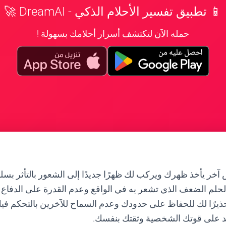
📱 تطبيق تفسير الأحلام الذكي - DreamAI 🚀
حمله الآن لتكتشف أسرار أحلامك بسهولة !
خر يأخذ ظهرك ويركب لك ظهرًا جديدًا إلى الشعور بالتأثر بسل
لحلم الضعف الذي تشعر به في الواقع وعدم القدرة على الدف
حذيرًا لك للحفاظ على حدودك وعدم السماح للآخرين بالتحكم في
د على قوتك الشخصية وثقتك بنفسك.