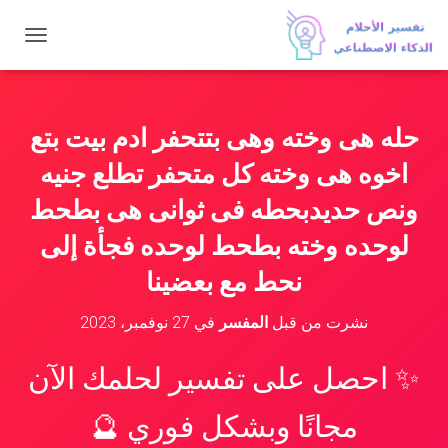
ت
ب
د
ي
ل
حله هى وخته وهى بتتحفر ادم بيت بتع
ا
ل
اخوه هى وخته كل متحفر تطلع جنيه
ت
ن
ونص حديدبحطه فى ثوانى هى بطحط
ق
لوحده وخته بطحط لوحده فجأة إلى
ل
نحط مع بعضينا
نشرت من قبل
المفسر
في
27 نوفمبر، 2023
✨ احصل على تفسير لحلمك الآن
مجانًا وبشكل فوري 🔮