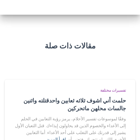
مقالات ذات صلة
تفسيرات مختلفة
حلمت أني اشوف ثلاثه ثعابين واحدقتلته واثنين
جالسات محلهن ماتحركين
وفقًا لموسوعات تفسير الأحلام، يرمز رؤية الثعابين في الحلم
إلى الأعداء والخصوم الذين قد يحاولون إيذاءك. قتل الثعبان الأول
يشير إلى قدرتك على التغلب على أحد الأعداء. أما الثعابين
الأخرى اللتي لم تتحرك، فتعني أن
اقرأ المزيد…