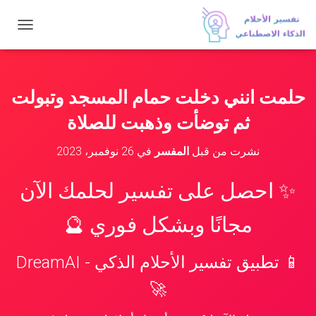
ت
ب
د
ي
ل
حلمت انني دخلت حمام المسجد وتبولت
ا
ل
ثم توضأت وذهبت للصلاة
ت
ن
نشرت من قبل
المفسر
في
26 نوفمبر، 2023
ق
ل
✨ احصل على تفسير لحلمك الآن
مجانًا وبشكل فوري 🔮
📱 تطبيق تفسير الأحلام الذكي - DreamAI
🚀