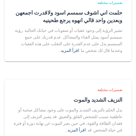
تفسيرات مختلفة
حلمت اني اشوف سمسم اسود ولاقدرت اجمعهن
وبعدين واحد قالي انهوه يرجع طحينيه
تشير الرؤية إلى وجود عقبات أو صعوبات في حياتك الحالية. رؤية
سمسم أسود يمثل العناء والمشاكل. عدم قدرتك على جمع
السمسم يدل على عدم القدرة على التغلب على هذه العقبات.
وعندما قال لك شخص ما
اقرأ المزيد…
تفسيرات مختلفة
النزيف الشديد والموت
يدل الحلم بالنزيف الشديد والموت على وجود مشاكل صحية أو
عاطفية تسبب للشخص القلق والضيق. قد يشير النزيف إلى
فقدان الطاقة والقوة، في حين يعبر الموت عن نهاية دورة أو فترة
في حياة الشخص. قد
اقرأ المزيد…