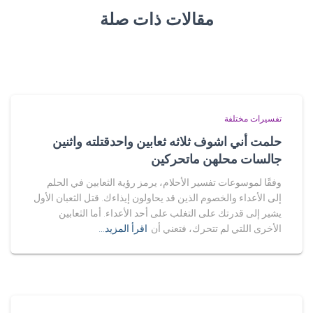
مقالات ذات صلة
تفسيرات مختلفة
حلمت أني اشوف ثلاثه ثعابين واحدقتلته واثنين
جالسات محلهن ماتحركين
وفقًا لموسوعات تفسير الأحلام، يرمز رؤية الثعابين في الحلم
إلى الأعداء والخصوم الذين قد يحاولون إيذاءك. قتل الثعبان الأول
يشير إلى قدرتك على التغلب على أحد الأعداء. أما الثعابين
الأخرى اللتي لم تتحرك، فتعني أن
اقرأ المزيد…