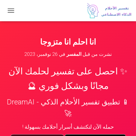
ت
ب
د
ي
ل
انا احلم انا متزوجا
ا
ل
نشرت من قبل
المفسر
في
26 نوفمبر، 2023
ت
ن
ق
✨ احصل على تفسير لحلمك الآن
ل
مجانًا وبشكل فوري 🔮
📱 تطبيق تفسير الأحلام الذكي - DreamAI
🚀
حمله الآن لتكتشف أسرار أحلامك بسهولة !