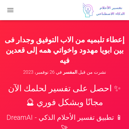
ت
ب
د
ي
ل
إعطاء تلبميه من الاب التوفيق وجدار فى
ا
ل
بين ابويا مهدود واخواتي همه إلى قعدين
ت
ن
فيه
ق
ل
نشرت من قبل
المفسر
في
26 نوفمبر، 2023
✨ احصل على تفسير لحلمك الآن
مجانًا وبشكل فوري 🔮
📱 تطبيق تفسير الأحلام الذكي - DreamAI
🚀