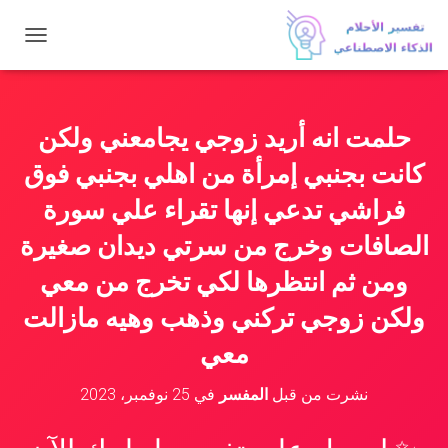
ت
ب
د
ي
ل
حلمت انه أريد زوجي يجامعني ولكن
ا
ل
كانت بجنبي إمرأة من اهلي بجنبي فوق
ت
ن
فراشي تدعي إنها تقراء علي سورة
ق
الصافات وخرج من سرتي ديدان صغيرة
ل
ومن ثم انتظرها لكي تخرج من معي
ولكن زوجي تركني وذهب وهيه مازالت
معي
نشرت من قبل
المفسر
في
25 نوفمبر، 2023