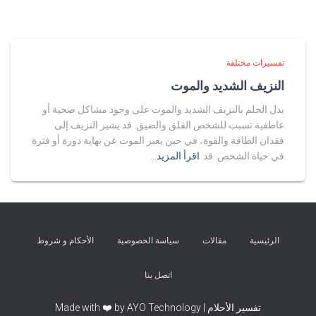
تفسيرات مختلفة
النزيف الشديد والموت
يدل الحلم بالنزيف الشديد والموت على وجود مشاكل صحية أو
عاطفية تسبب للشخص القلق والضيق. قد يشير النزيف إلى
فقدان الطاقة والقوة، في حين يعبر الموت عن نهاية دورة أو فترة
في حياة الشخص. قد
اقرأ المزيد…
الرئيسية
مقالات
سياسة الخصوصية
الأحكام و شروط
اتصل بنا
تفسير الأحلام | Made with ❤️ by AYO Technology