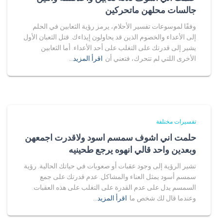
جالسات محلهن ماتحركين
وفقًا لموسوعات تفسير الأحلام، يرمز رؤية الثعابين في الحلم
إلى الأعداء والخصوم الذين قد يحاولون إيذاءك. قتل الثعبان الأول
يشير إلى قدرتك على التغلب على أحد الأعداء. أما الثعابين
الأخرى اللتي لم تتحرك، فتعني أن
اقرأ المزيد…
تفسيرات مختلفة
حلمت اني اشوف سمسم اسود ولاقدرت اجمعهن
وبعدين واحد قالي انهوه يرجع طحينيه
تشير الرؤية إلى وجود عقبات أو صعوبات في حياتك الحالية. رؤية
سمسم أسود يمثل العناء والمشاكل. عدم قدرتك على جمع
السمسم يدل على عدم القدرة على التغلب على هذه العقبات.
وعندما قال لك شخص ما
اقرأ المزيد…