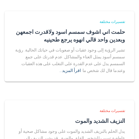
تفسيرات مختلفة
حلمت اني اشوف سمسم اسود ولاقدرت اجمعهن
وبعدين واحد قالي انهوه يرجع طحينيه
تشير الرؤية إلى وجود عقبات أو صعوبات في حياتك الحالية. رؤية
سمسم أسود يمثل العناء والمشاكل. عدم قدرتك على جمع
السمسم يدل على عدم القدرة على التغلب على هذه العقبات.
وعندما قال لك شخص ما
اقرأ المزيد…
تفسيرات مختلفة
النزيف الشديد والموت
يدل الحلم بالنزيف الشديد والموت على وجود مشاكل صحية أو
عاطفية تسبب للشخص القلق والضيق. قد يشير النزيف إلى