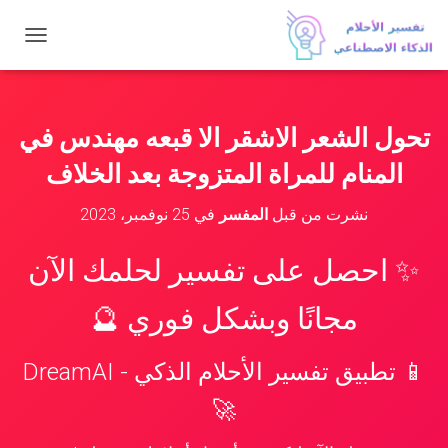
ت
ب
د
ي
ل
تحول الشعر الاشقر الا قبعه مهندس في
ا
ل
المنام للمراة المتزوجة بعد الخلاف
ت
ن
نشرت من قبل
المفسر
في
25 نوفمبر، 2023
ق
ل
✨ احصل على تفسير لحلمك الآن
مجانًا وبشكل فوري 🔮
📱 تطبيق تفسير الأحلام الذكي - DreamAI
🚀