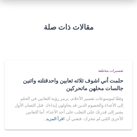
مقالات ذات صلة
تفسيرات مختلفة
حلمت أني اشوف ثلاثه ثعابين واحدقتلته واثنين
جالسات محلهن ماتحركين
وفقًا لموسوعات تفسير الأحلام، يرمز رؤية الثعابين في الحلم
إلى الأعداء والخصوم الذين قد يحاولون إيذاءك. قتل الثعبان الأول
يشير إلى قدرتك على التغلب على أحد الأعداء. أما الثعابين
الأخرى اللتي لم تتحرك، فتعني أن
اقرأ المزيد…