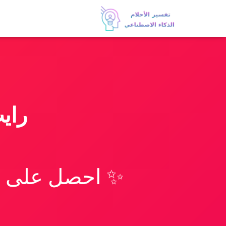
راي
✨ احصل على تف