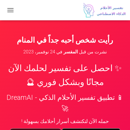
ت
ب
د
ي
ل
رأيت شخص أحبه جداً في المنام
ا
ل
نشرت من قبل
المفسر
في
24 نوفمبر، 2023
ت
ن
ق
✨ احصل على تفسير لحلمك الآن
ل
مجانًا وبشكل فوري 🔮
📱 تطبيق تفسير الأحلام الذكي - DreamAI
🚀
حمله الآن لتكتشف أسرار أحلامك بسهولة !