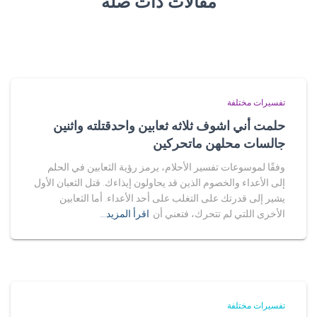
مقالات ذات صلة
تفسيرات مختلفة
حلمت أني اشوف ثلاثه ثعابين واحدقتلته واثنين
جالسات محلهن ماتحركين
وفقًا لموسوعات تفسير الأحلام، يرمز رؤية الثعابين في الحلم
إلى الأعداء والخصوم الذين قد يحاولون إيذاءك. قتل الثعبان الأول
يشير إلى قدرتك على التغلب على أحد الأعداء. أما الثعابين
الأخرى اللتي لم تتحرك، فتعني أن
اقرأ المزيد…
تفسيرات مختلفة