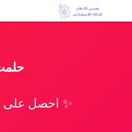
حلمت
✨ احصل على تف